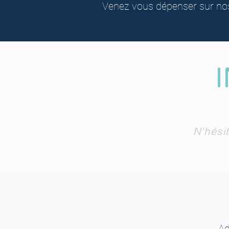
Venez vous dépenser sur nos
N'hési
Ad