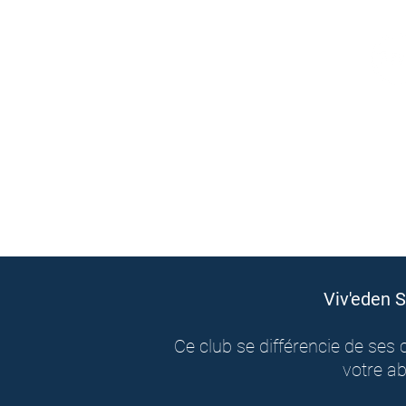
Viv'eden S
Ce club se différencie de se
votre a