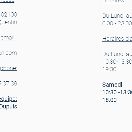
Horaires:
 02100
Du Lundi a
Quentin
6:00 - 23:00
email
:
Horaires d'a
en.com
Du Lundi au
10:30-13:30
éphone:
19:30
5 37 38
Samedi
10:30 -13:3
équipe:
18:00
 Dupuis