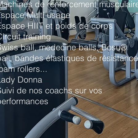
Machines de renforcement musculair
space Multi usage
E
Espace HIIT et poids de corps
ircuit training
Swiss ball, medecine balls, Bosu®
ball, bandes élastiques de résistance
oam rollers...
Lady Donna
Suivi de nos coachs sur vos
performances