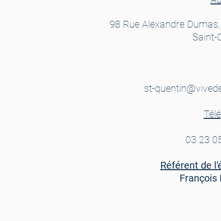
98 Rue Alexandre Dumas,
Saint-
st-quentin@vived
Tél
03 23 0
Référent de l'
François