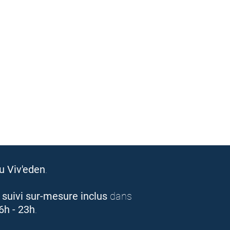
u Viv'eden
.
n
suivi sur-mesure inclus
dans
6h - 23h
.