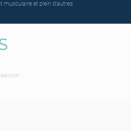
musculaire et plein d'autres
S
uestion