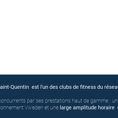
aint-Quentin est l'un des clubs de fitness du résea
s concurrents par ses prestations haut de gamme : u
bonnement Viv'eden et une
large amplitude horaire 