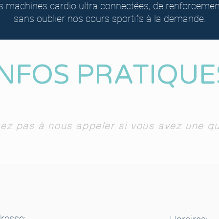
 machines cardio ultra connectées, de renforcement 
sans oublier nos cours sportifs à la demande.
INFOS PRATIQUE
tez pas à nous appeler si vous avez une q
resse
: